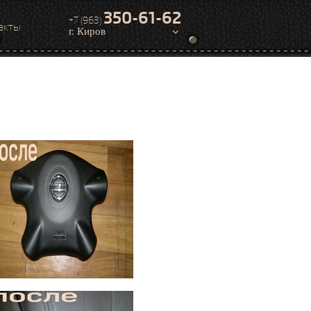
350-61-62
+7 (963)
акты
г. Киров