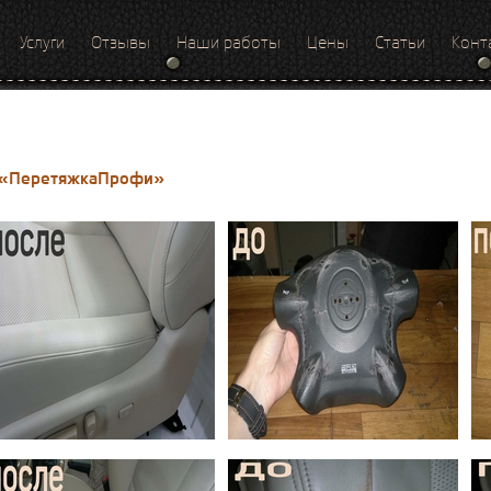
Услуги
Отзывы
Наши работы
Цены
Статьи
Конт
е «ПеретяжкаПрофи»